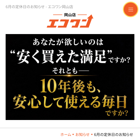
6月の定休日のお知らせ - エコワン岡山店
t
o
g
g
l
e
n
a
v
i
g
a
t
i
o
n
ホーム
お知らせ
6月の定休日のお知らせ