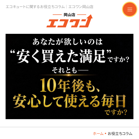
エコキュートに関するお役立ちコラム｜エコワン岡山店
t
o
g
g
l
e
n
a
v
i
g
a
t
i
o
n
ホーム
お役立ちコラム