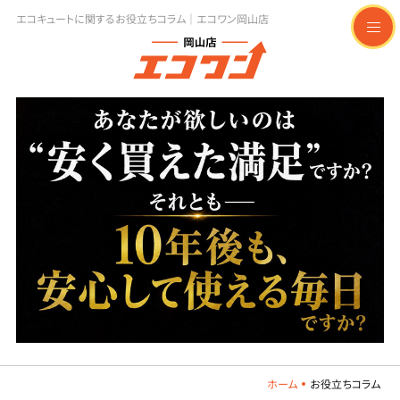
エコキュートに関するお役立ちコラム｜エコワン岡山店
t
o
g
g
l
e
n
a
v
i
g
a
t
i
o
n
ホーム
お役立ちコラム