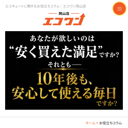
エコキュートに関するお役立ちコラム｜エコワン岡山店
t
o
g
g
l
e
n
a
v
i
g
a
t
i
o
n
ホーム
お役立ちコラム