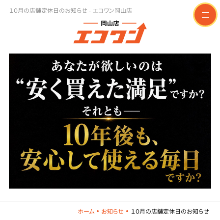
１０月の店舗定休日のお知らせ - エコワン岡山店
t
o
g
g
l
e
n
a
v
i
g
a
t
i
o
n
ホーム
お知らせ
１０月の店舗定休日のお知らせ