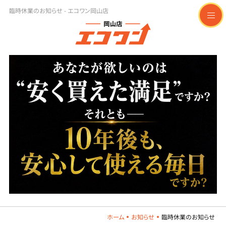
臨時休業のお知らせ - エコワン岡山店
t
o
g
g
l
e
n
a
v
i
g
a
t
i
o
n
ホーム
お知らせ
臨時休業のお知らせ