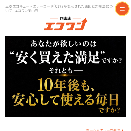
三菱エコキュート エラーコード「C17」が表示された原因と対処法につ
いて - エコワン岡山店
t
o
g
g
l
e
n
a
v
i
g
a
t
i
o
n
ホーム
エラー対処法