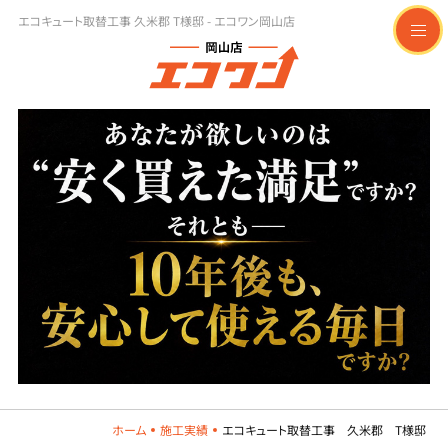
エコキュート取替工事 久米郡 T様邸 - エコワン岡山店
t
o
g
g
l
e
n
a
v
i
g
a
t
i
o
n
ホーム
施工実績
エコキュート取替工事 久米郡 T様邸