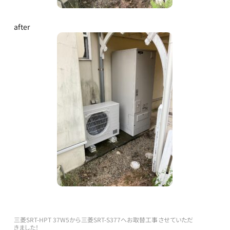
after
三菱SRT-HPT 37W5から三菱SRT-S377へお取替工事させていただ
きました！